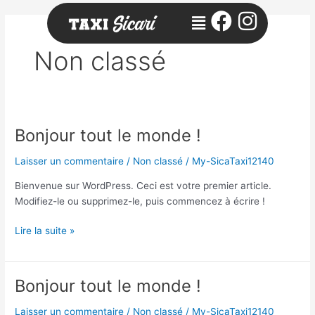
Aller
Menu
au
contenu
Non classé
Bonjour tout le monde !
Bonjour
tout
Laisser un commentaire
/
Non classé
/
My-SicaTaxi12140
le
monde !
Bienvenue sur WordPress. Ceci est votre premier article.
Modifiez-le ou supprimez-le, puis commencez à écrire !
Lire la suite »
Bonjour tout le monde !
Bonjour
tout
Laisser un commentaire
/
Non classé
/
My-SicaTaxi12140
le