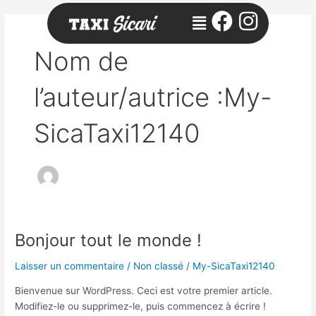
Aller
Menu
au
contenu
Nom de
l’auteur/autrice :My-
SicaTaxi12140
Bonjour tout le monde !
Bonjour
tout
Laisser un commentaire
/
Non classé
/
My-SicaTaxi12140
le
monde !
Bienvenue sur WordPress. Ceci est votre premier article.
Modifiez-le ou supprimez-le, puis commencez à écrire !